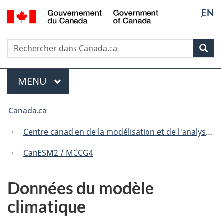
Sélectio
/
EN
Passer
Passer
Passer
Government
de
au
à
à
of
contenu
« Au
la
la
Canada
Recherche
Rechercher
principal
sujet
version
Rec
langue
dans
du
HTML
Canada.ca
gouvernement »
simplifiée
Menu
MENU
PRINCIPAL
Vous
Canada.ca
êtes
ici
Centre canadien de la modélisation et de l'analyse climatique
:
CanESM2 / MCCG4
Données du modèle
climatique