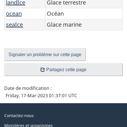
landIce
Glace terrestre
ocean
Océan
seaIce
Glace marine
Signaler un problème sur cette page
Partagez cette page
Date de modification :
Friday, 17-Mar-2023 01:37:01 UTC
À
Contactez-nous
propos
Ministères et organismes