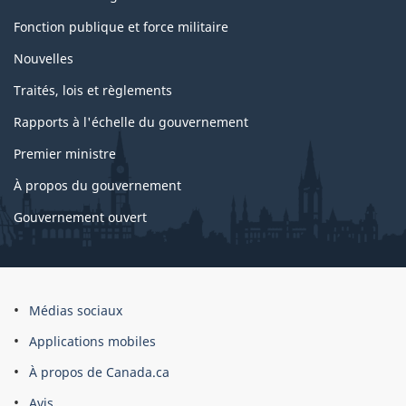
du
Fonction publique et force militaire
gouvernement
Nouvelles
Traités, lois et règlements
Rapports à l'échelle du gouvernement
Premier ministre
À propos du gouvernement
Gouvernement ouvert
À
Médias sociaux
propos
Applications mobiles
du
À propos de Canada.ca
site
Avis