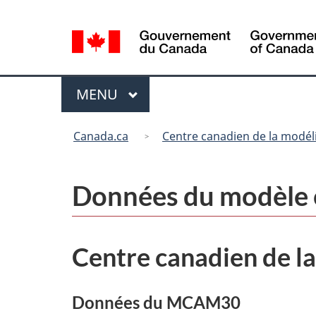
Sélection
de
la
langue
Menu
MENU
PRINCIPAL
Vous
Canada.ca
Centre canadien de la modéli
êtes
ici
:
Données du modèle 
Centre canadien de la
Données du MCAM30