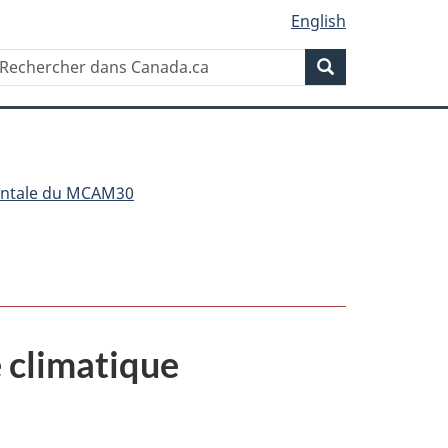
English
Recherche
echercher
Recherche
ans
anada.ca
entale du MCAM30
e climatique