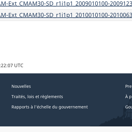
-Ext_CMAM30-SD_r1i1p1_2009010100-2009123
-Ext_CMAM30-SD_r1i1p1_2010010100-2010063
3:22:07 UTC
Nouvelles
Pre
Traités, lois et règlements
À p
Rapports à l'échelle du gouvernement
Gou