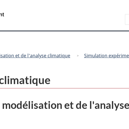
Passer
Passer
Passer
au
à
à
/
R
contenu
« Au
la
Government
d
principal
sujet
version
of
C
du
HTML
Canada
gouvernement »
simplifiée
sation et de l'analyse climatique
Simulation expérim
climatique
 modélisation et de l'analys