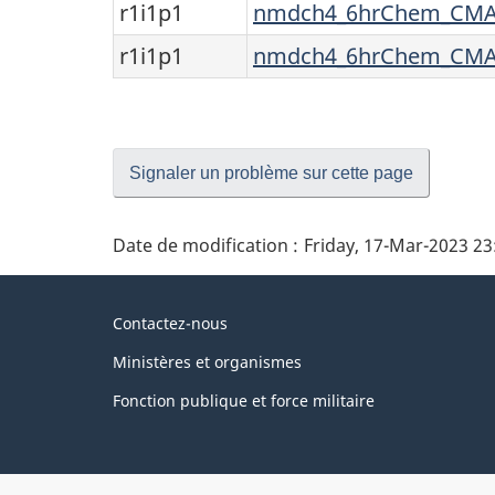
r1i1p1
nmdch4_6hrChem_CMAM
r1i1p1
nmdch4_6hrChem_CMAM
Signaler un problème sur cette page
Date de modification :
Friday, 17-Mar-2023 2
À
Contactez-nous
propos
Ministères et organismes
du
Fonction publique et force militaire
gouvernement