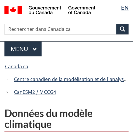
Sélectio
/
EN
Passer
Passer
Passer
Government
de
au
à
à
of
contenu
« Au
la
la
Canada
Recherche
Rechercher
principal
sujet
version
Rec
langue
dans
du
HTML
Canada.ca
gouvernement »
simplifiée
Menu
MENU
PRINCIPAL
Vous
Canada.ca
êtes
ici
Centre canadien de la modélisation et de l'analyse climatique
:
CanESM2 / MCCG4
Données du modèle
climatique