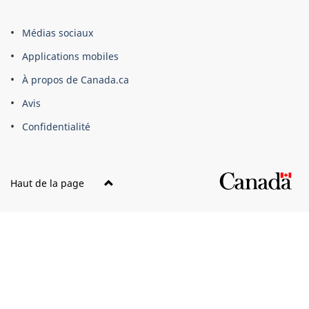
À
Médias sociaux
propos
Applications mobiles
du
À propos de Canada.ca
site
Avis
Confidentialité
Haut de la page