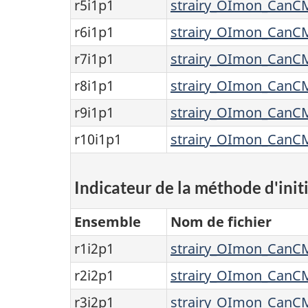
r5i1p1
strairy_OImon_CanCM
r6i1p1
strairy_OImon_CanCM
r7i1p1
strairy_OImon_CanCM
r8i1p1
strairy_OImon_CanCM
r9i1p1
strairy_OImon_CanCM
r10i1p1
strairy_OImon_CanCM
Indicateur de la méthode d'initi
Ensemble
Nom de fichier
r1i2p1
strairy_OImon_CanCM
r2i2p1
strairy_OImon_CanCM
r3i2p1
strairy_OImon_CanCM