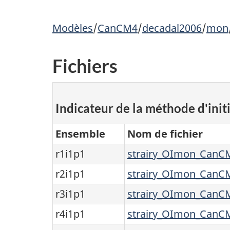
Modèles
/
CanCM4
/
decadal2006
/
mon
Fichiers
Indicateur de la méthode d'initi
Ensemble
Nom de fichier
r1i1p1
strairy_OImon_CanCM
r2i1p1
strairy_OImon_CanCM
r3i1p1
strairy_OImon_CanCM
r4i1p1
strairy_OImon_CanCM