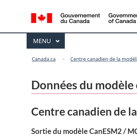
Sélection
de
la
langue
Menu
MENU
PRINCIPAL
Vous
Canada.ca
Centre canadien de la modéli
êtes
ici
:
Données du modèle 
Centre canadien de la
Sortie du modèle CanESM2 / 