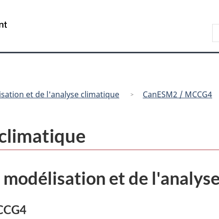
Passer
Passer
Passer
au
à
à
/
R
contenu
« Au
la
Government
d
principal
sujet
version
of
C
du
HTML
Canada
gouvernement »
simplifiée
sation et de l'analyse climatique
CanESM2 / MCCG4
climatique
 modélisation et de l'analys
MCCG4