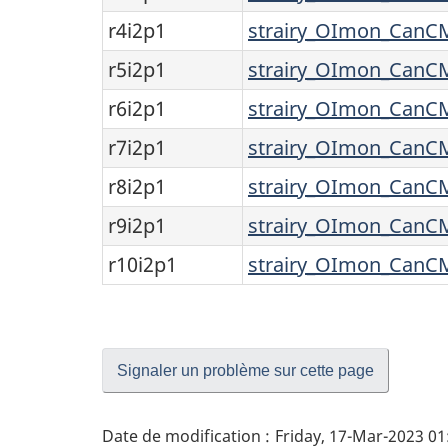
r4i2p1
strairy_OImon_CanCM
r5i2p1
strairy_OImon_CanCM
r6i2p1
strairy_OImon_CanCM
r7i2p1
strairy_OImon_CanCM
r8i2p1
strairy_OImon_CanCM
r9i2p1
strairy_OImon_CanCM
r10i2p1
strairy_OImon_CanCM
Signaler un problème sur cette page
Date de modification :
Friday, 17-Mar-2023 0