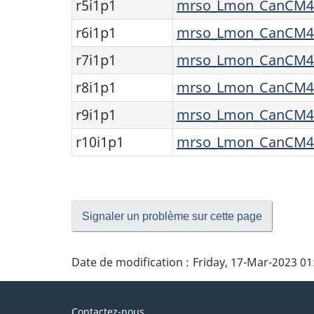
r5i1p1
mrso_Lmon_CanCM4_d
r6i1p1
mrso_Lmon_CanCM4_d
r7i1p1
mrso_Lmon_CanCM4_d
r8i1p1
mrso_Lmon_CanCM4_d
r9i1p1
mrso_Lmon_CanCM4_d
r10i1p1
mrso_Lmon_CanCM4_d
Signaler un problème sur cette page
Date de modification :
Friday, 17-Mar-2023 0
À
Contactez-nous