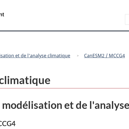
Passer
Passer
Passer
au
à
à
/
R
contenu
« Au
la
Government
d
principal
sujet
version
of
C
du
HTML
Canada
gouvernement »
simplifiée
sation et de l'analyse climatique
CanESM2 / MCCG4
climatique
 modélisation et de l'analys
MCCG4