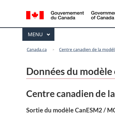
Sélection
de
la
langue
Menu
MENU
PRINCIPAL
Vous
Canada.ca
Centre canadien de la modéli
êtes
ici
:
Données du modèle 
Centre canadien de la
Sortie du modèle CanESM2 / 