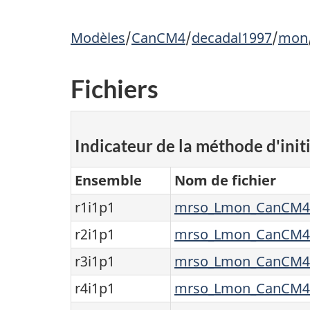
Modèles
/
CanCM4
/
decadal1997
/
mon
Fichiers
Indicateur de la méthode d'initi
Ensemble
Nom de fichier
r1i1p1
mrso_Lmon_CanCM4_d
r2i1p1
mrso_Lmon_CanCM4_d
r3i1p1
mrso_Lmon_CanCM4_d
r4i1p1
mrso_Lmon_CanCM4_d