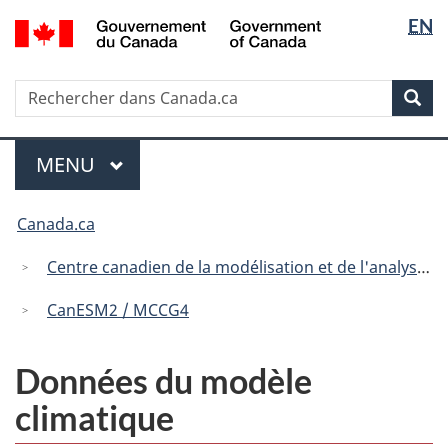
Sélectio
/
EN
Passer
Passer
Passer
Government
de
au
à
à
of
contenu
« Au
la
la
Canada
Recherche
Rechercher
principal
sujet
version
Rec
langue
dans
du
HTML
Canada.ca
gouvernement »
simplifiée
Menu
MENU
PRINCIPAL
Vous
Canada.ca
êtes
ici
Centre canadien de la modélisation et de l'analyse climatique
:
CanESM2 / MCCG4
Données du modèle
climatique