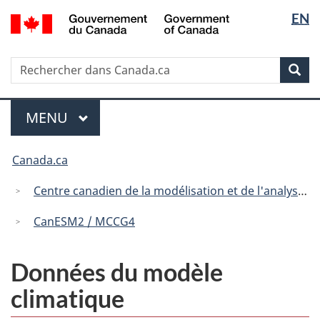
Sélectio
/
EN
Passer
Passer
Passer
Government
de
au
à
à
of
contenu
« Au
la
la
Canada
Recherche
Rechercher
principal
sujet
version
Rec
langue
dans
du
HTML
Canada.ca
gouvernement »
simplifiée
Menu
MENU
PRINCIPAL
Vous
Canada.ca
êtes
ici
Centre canadien de la modélisation et de l'analyse climatique
:
CanESM2 / MCCG4
Données du modèle
climatique