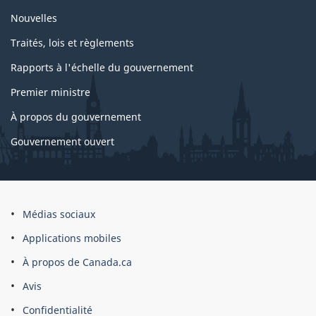
gouvernement
Nouvelles
Traités, lois et règlements
Rapports à l'échelle du gouvernement
Premier ministre
À propos du gouvernement
Gouvernement ouvert
À
Médias sociaux
propos
Applications mobiles
du
À propos de Canada.ca
site
Avis
Confidentialité