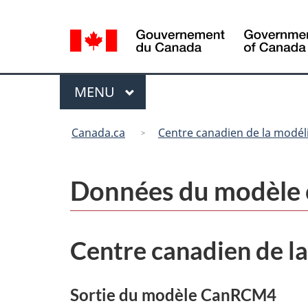
Sélection
de
la
langue
Menu
MENU
PRINCIPAL
Vous
Canada.ca
Centre canadien de la modéli
êtes
ici
:
Données du modèle 
Centre canadien de la
Sortie du modèle CanRCM4