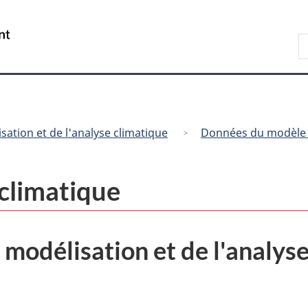
Passer
Passer
Passer
au
à
à
/
R
contenu
« Au
la
Government
d
principal
sujet
version
of
C
du
HTML
Canada
gouvernement »
simplifiée
sation et de l'analyse climatique
Données du modèle 
climatique
 modélisation et de l'analys