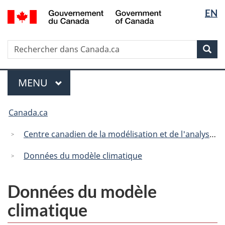
Sélectio
/
EN
Passer
Passer
Passer
Government
de
au
à
à
of
contenu
« Au
la
la
Canada
Recherche
Rechercher
principal
sujet
version
Rec
langue
dans
du
HTML
Canada.ca
gouvernement »
simplifiée
Menu
MENU
PRINCIPAL
Vous
Canada.ca
êtes
ici
Centre canadien de la modélisation et de l'analyse climatique
:
Données du modèle climatique
Données du modèle
climatique