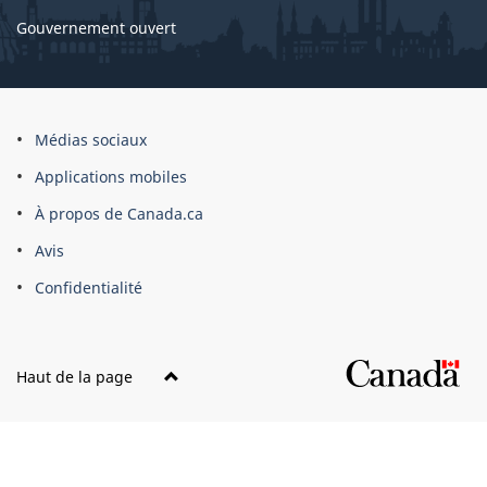
Gouvernement ouvert
À
Médias sociaux
propos
Applications mobiles
du
À propos de Canada.ca
site
Avis
Confidentialité
Haut de la page